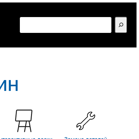
Поиск
ин