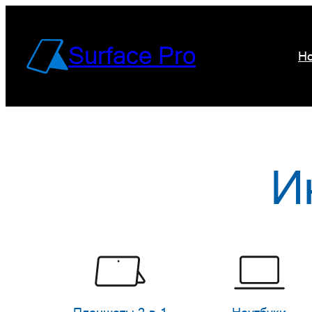
Перейти
к
Surface Pro
Но
содержимому
И