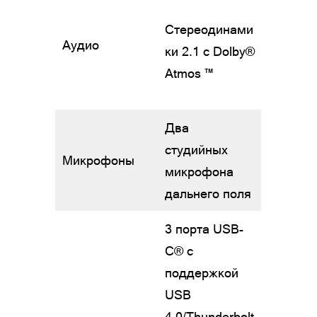
Стереодинами
Аудио
ки 2.1 с Dolby®
Atmos ™
Два
студийных
Микрофоны
микрофона
дальнего поля
3 порта USB-
C® с
поддержкой
USB
4.0/Thunderbolt