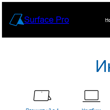
Перейти
к
Surface Pro
Но
содержимому
И