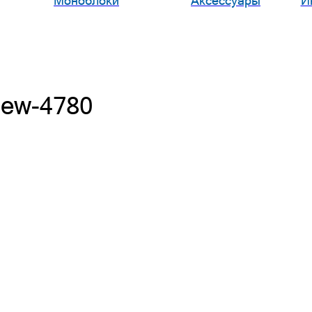
Моноблоки
Аксессуары
И
iew-4780