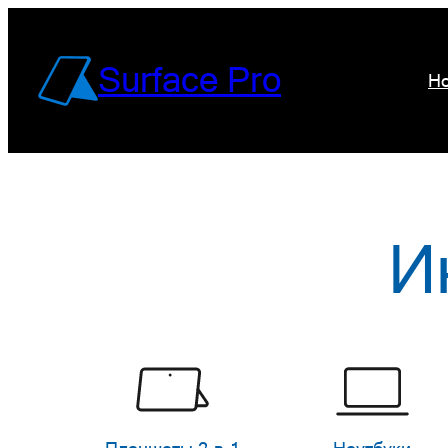
Перейти
к
Surface Pro
Но
содержимому
И