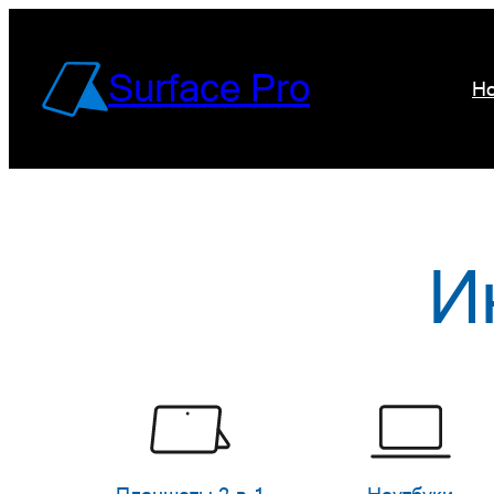
Перейти
к
Surface Pro
Но
содержимому
И