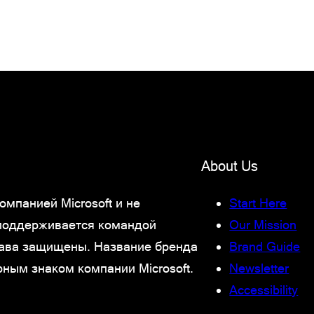
About Us
мпанией Microsoft и не
Start Here
 поддерживается командой
Our Mission
права защищены. Название бренда
Brand Guide
рным знаком компании Microsoft.
Newsletter
Accessibility