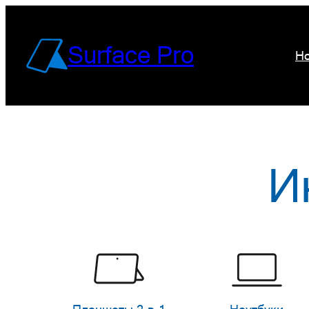
Перейти
к
Surface Pro
Но
содержимому
И