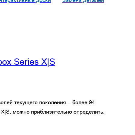
нтерактивные доски
Замена деталей
ox Series X|S
солей текущего поколения — более 94
s X|S, можно приблизительно определить,