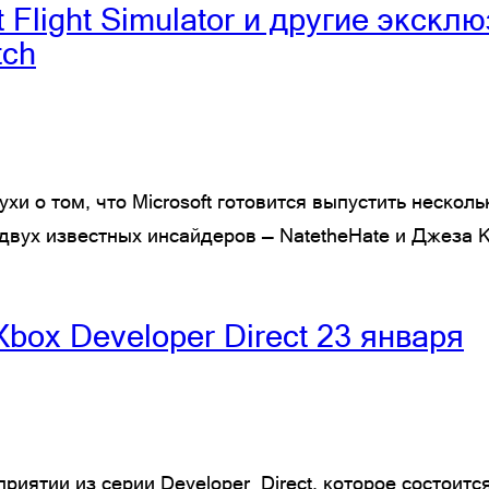
ft Flight Simulator и другие экск
tch
и о том, что Microsoft готовится выпустить несколь
вух известных инсайдеров — NatetheHate и Джеза К
box Developer Direct 23 января
ятии из серии Developer_Direct, которое состоится