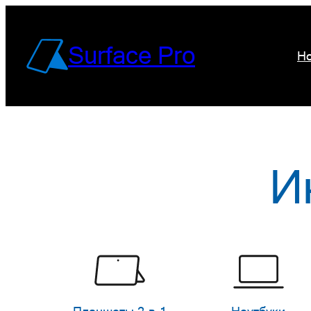
Перейти
к
Surface Pro
Но
содержимому
И