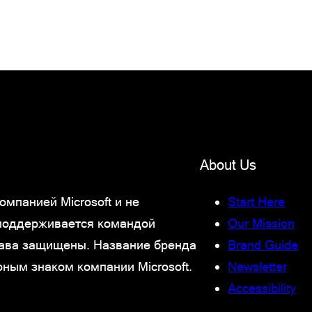
About Us
мпанией Microsoft и не
Start Here
 поддерживается командой
Our Mission
права защищены. Название бренда
Brand Guide
рным знаком компании Microsoft.
Newsletter
Accessibility