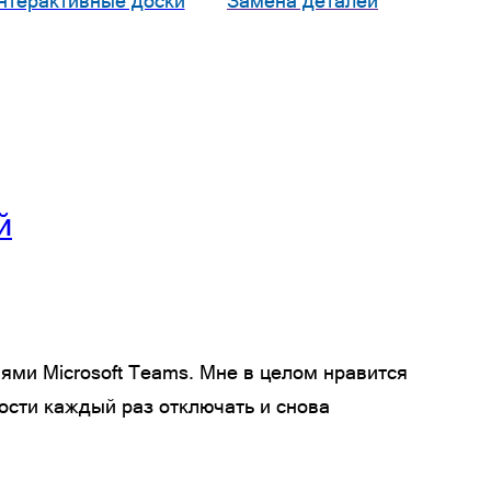
нтерактивные доски
Замена деталей
й
иями Microsoft Teams. Мне в целом нравится
ости каждый раз отключать и снова