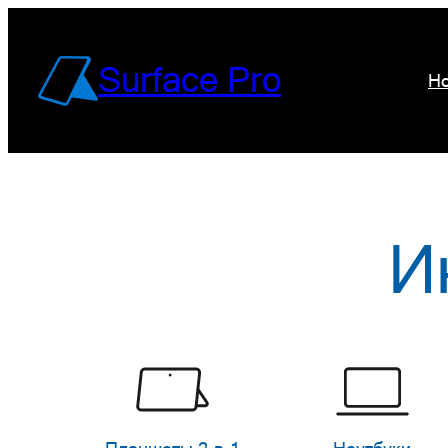
Перейти
к
Surface Pro
Но
содержимому
И