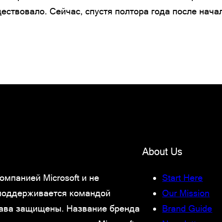
ществовало. Сейчас, спустя полтора года после нача
About Us
мпанией Microsoft и не
Start Here
 поддерживается командой
Our Mission
права защищены. Название бренда
Brand Guide