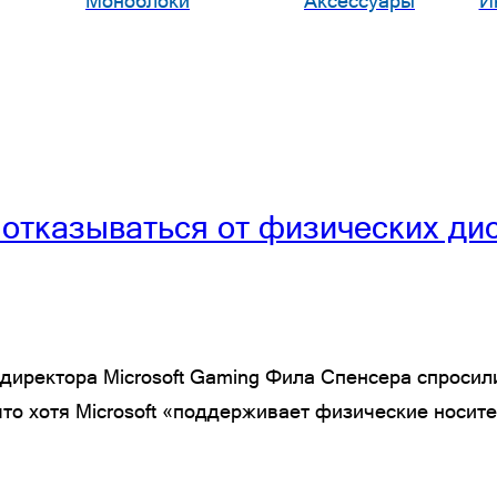
Моноблоки
Аксессуары
И
отказываться от физических дис
 директора Microsoft Gaming Фила Спенсера спроси
 что хотя Microsoft «поддерживает физические носи