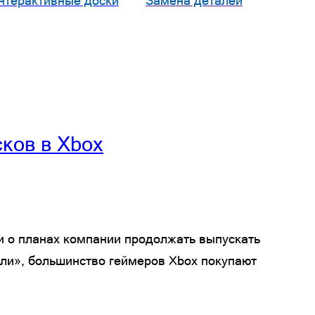
нтерактивные доски
Замена деталей
ков в Xbox
ли о планах компании продолжать выпускать
тели», большинство геймеров Xbox покупают