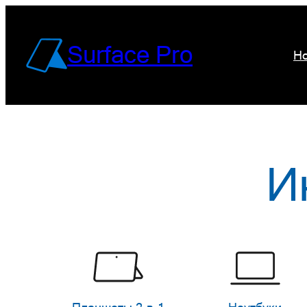
Перейти
к
Surface Pro
Но
содержимому
И