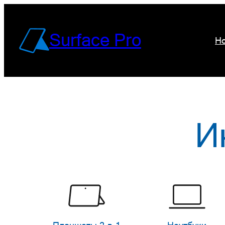
Перейти
к
Surface Pro
Но
содержимому
И