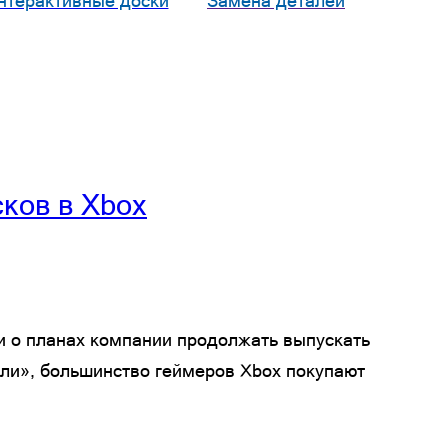
нтерактивные доски
Замена деталей
ков в Xbox
ли о планах компании продолжать выпускать
тели», большинство геймеров Xbox покупают