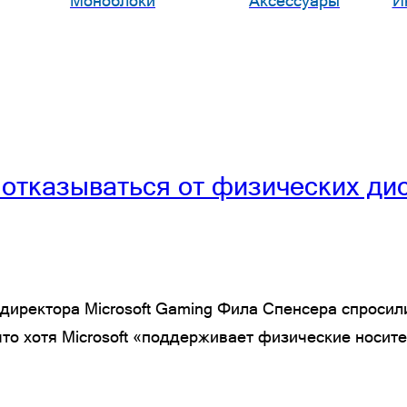
Моноблоки
Аксессуары
И
отказываться от физических дис
 директора Microsoft Gaming Фила Спенсера спроси
 что хотя Microsoft «поддерживает физические носи