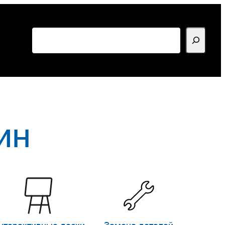
Поиск
ин