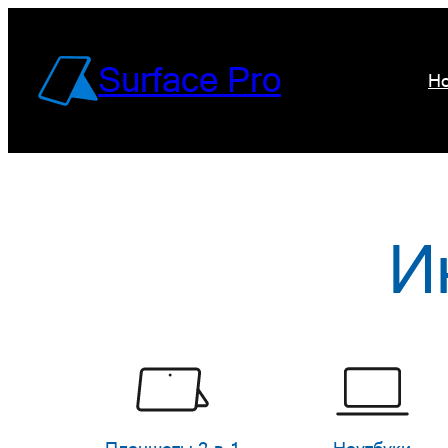
Перейти
к
Surface Pro
Но
содержимому
И