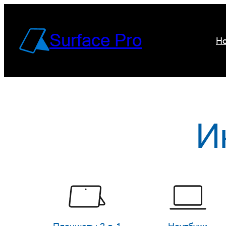
Перейти
к
Surface Pro
Но
содержимому
И