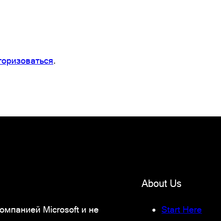
торизоваться
.
About Us
мпанией Microsoft и не
Start Here