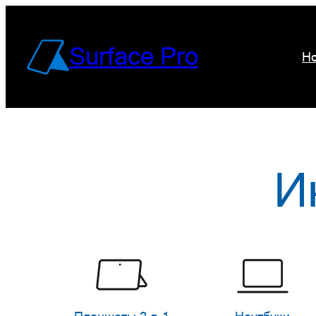
Перейти
к
Surface Pro
Но
содержимому
И