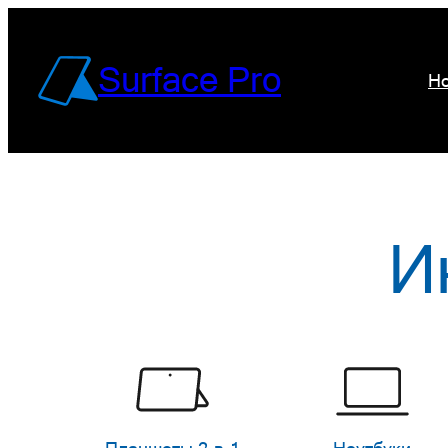
Перейти
к
Surface Pro
Но
содержимому
И