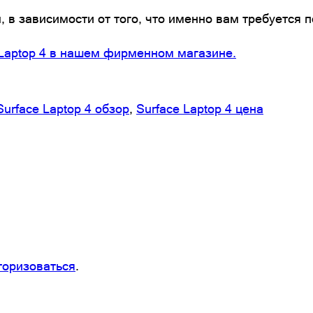
, в зависимости от того, что именно вам требуется п
 Laptop 4 в нашем фирменном магазине.
Surface Laptop 4 обзор
, 
Surface Laptop 4 цена
торизоваться
.