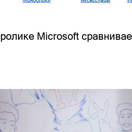
Моноблоки
Аксессуары
И
олике Microsoft сравнивает