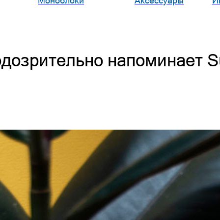
Моноблоки
Аксессуары
И
одозрительно напоминает Su