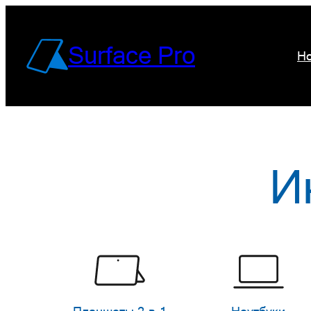
Перейти
к
Surface Pro
Но
содержимому
И