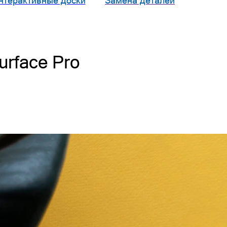
нтерактивные доски
Замена деталей
rface Pro