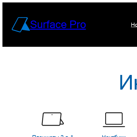
Перейти
к
Surface Pro
Но
содержимому
И