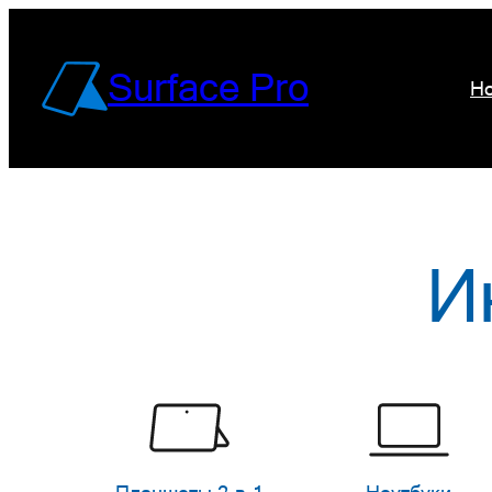
Перейти
к
Surface Pro
Но
содержимому
И