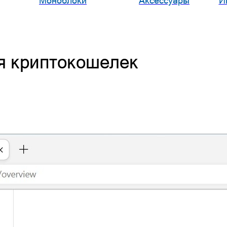
Моноблоки
Аксессуары
И
ся криптокошелек