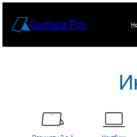
Перейти
к
Surface Pro
Но
содержимому
И