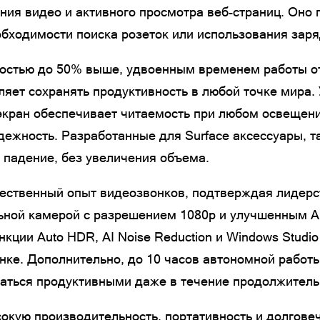
ения видео и активного просмотра веб-страниц. Оно
бходимости поиска розеток или использования заря
ностью до 50% выше, удвоенным временем работы о
воляет сохранять продуктивность в любой точке мир
экран обеспечивает читаемость при любом освещени
дежность. Разработанные для Surface аксессуары, та
 падение, без увеличения объема.
чественный опыт видеозвонков, подтверждая лидерс
льной камерой с разрешением 1080p и улучшенным A
ции Auto HDR, AI Noise Reduction и Windows Studio 
ке. Дополнительно, до 10 часов автономной работы
аваться продуктивными даже в течение продолжител
сокую производительность, портативность и долгове