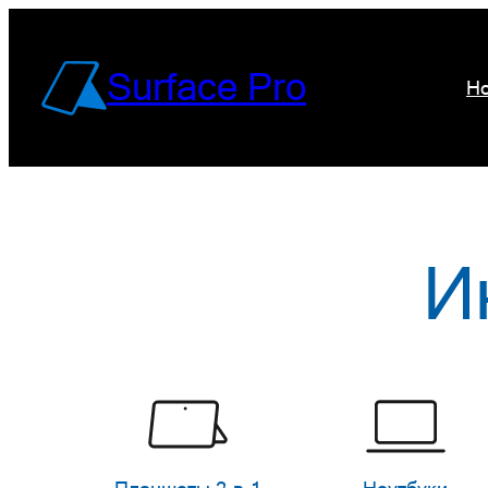
Перейти
к
Surface Pro
Но
содержимому
И