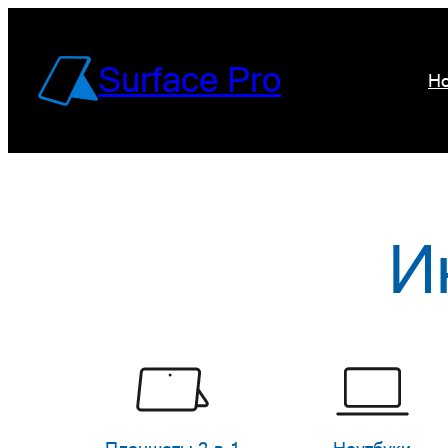
Перейти
к
Surface Pro
Но
содержимому
И