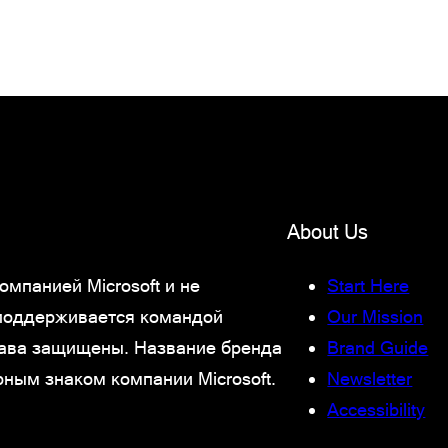
About Us
мпанией Microsoft и не
Start Here
 поддерживается командой
Our Mission
права защищены. Название бренда
Brand Guide
рным знаком компании Microsoft.
Newsletter
Accessibility