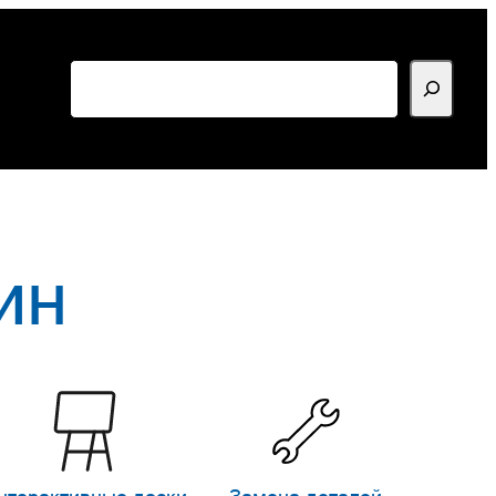
Поиск
ин