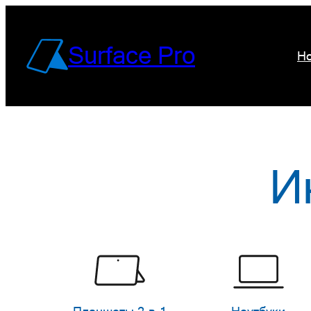
Перейти
к
Surface Pro
Но
содержимому
И