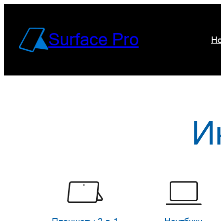
Перейти
к
Surface Pro
Но
содержимому
И