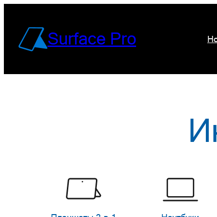
Перейти
к
Surface Pro
Но
содержимому
И