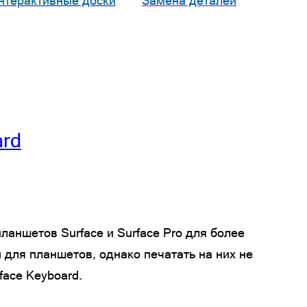
нтерактивные доски
Замена деталей
ard
планшетов Surface и Surface Pro для более
 для планшетов, однако печатать на них не
face Keyboard.