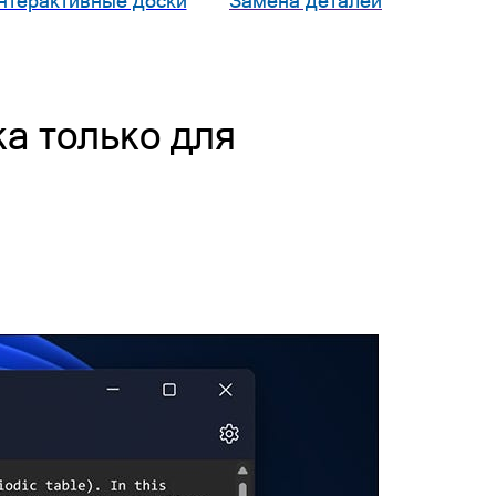
нтерактивные доски
Замена деталей
ка только для