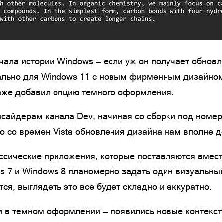
ала истории Windows — если уж он получает обновлен
ально для Windows 11 с новым фирменным дизайном
даже добавил опцию темного оформления.
нсайдерам канала Dev, начиная со сборки под номе
о со времен Vista обновления дизайна нам вполне д
лассические приложения, которые поставляются вмест
s 7 и Windows 8 планомерно задать один визуальный
я, выглядеть это все будет складно и аккуратно.
и в темном оформлении — появились новые контекст