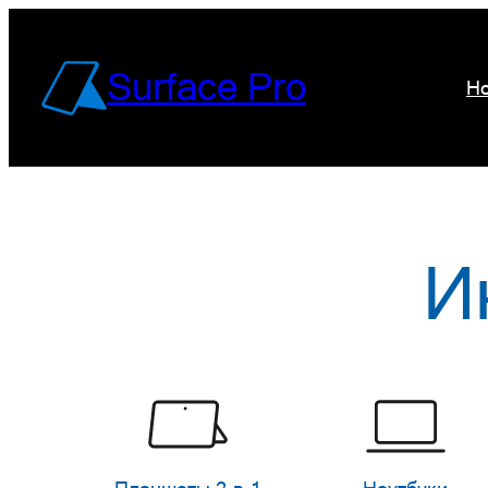
Перейти
к
Surface Pro
Но
содержимому
И