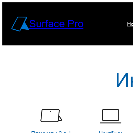
Перейти
к
Surface Pro
Но
содержимому
И