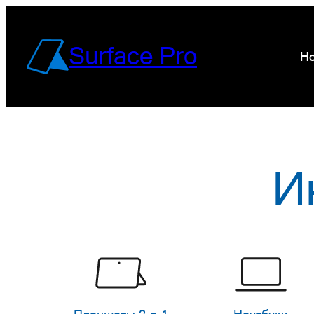
Перейти
к
Surface Pro
Но
содержимому
И