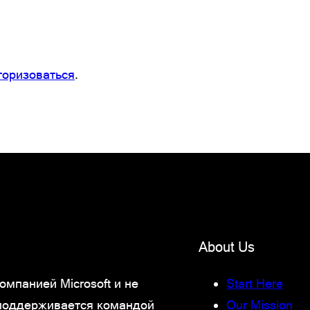
торизоваться
.
About Us
мпанией Microsoft и не
Start Here
 поддерживается командой
Our Mission