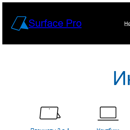
Перейти
к
Surface Pro
Но
содержимому
И