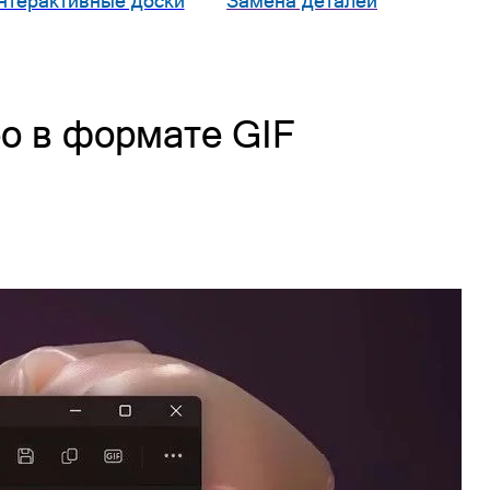
нтерактивные доски
Замена деталей
ео в формате GIF