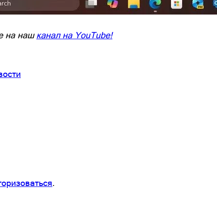
е на наш
канал на YouTube!
вости
торизоваться
.