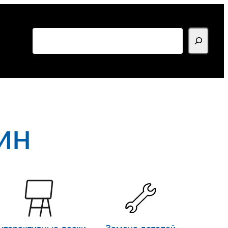
Поиск
ин