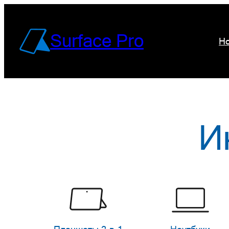
Перейти
к
Surface Pro
Но
содержимому
И