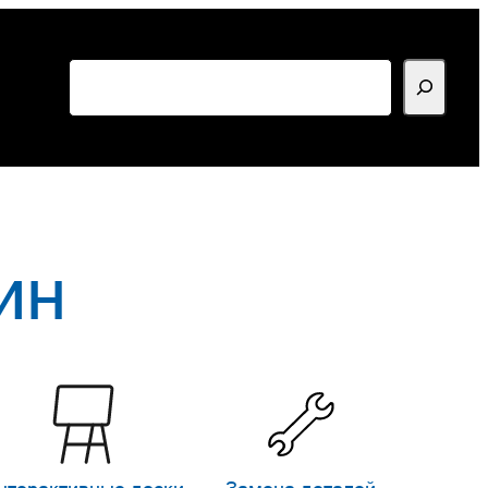
Поиск
ин