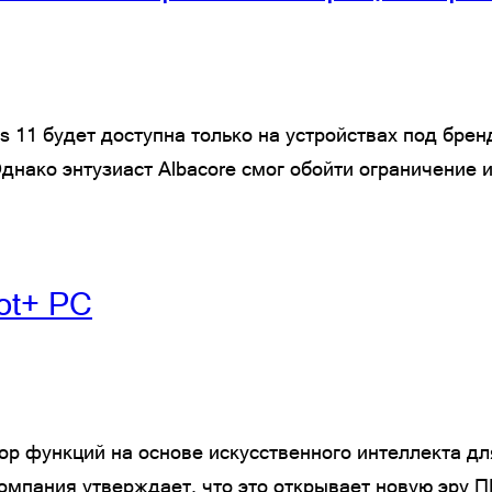
s 11 будет доступна только на устройствах под бре
нако энтузиаст Albacore смог обойти ограничение и
ot+ PC
бор функций на основе искусственного интеллекта д
Компания утверждает, что это открывает новую эру П