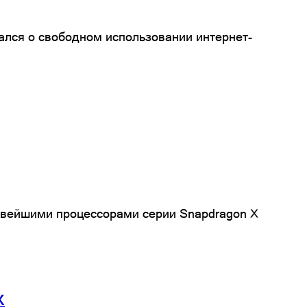
зался о свободном использовании интернет-
новейшими процессорами серии Snapdragon X
х