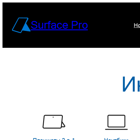
Перейти
к
Surface Pro
Но
содержимому
И