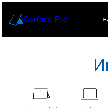
Перейти
к
Surface Pro
Но
содержимому
И