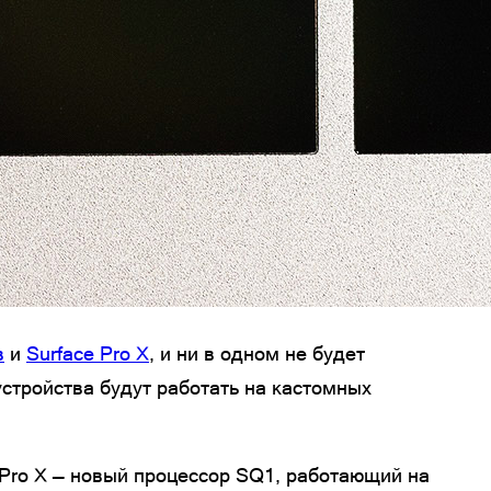
в
и
Surface Pro X
, и ни в одном не будет
устройства будут работать на кастомных
e Pro X — новый процессор SQ1, работающий на