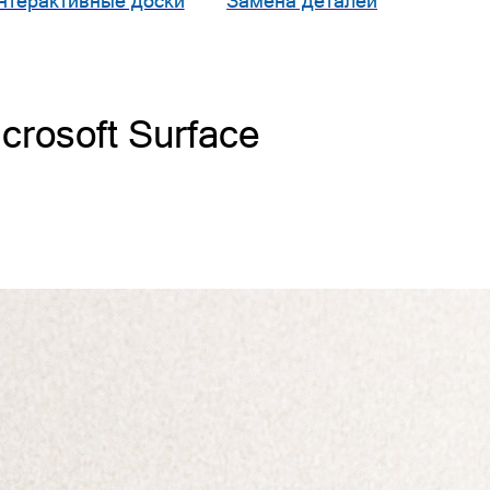
нтерактивные доски
Замена деталей
rosoft Surface