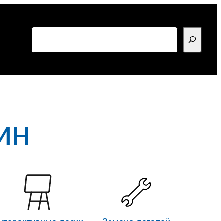
Поиск
ин