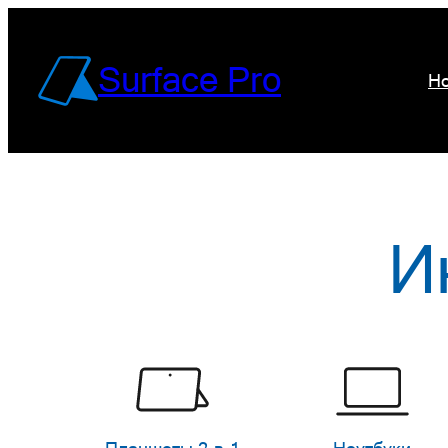
Перейти
к
Surface Pro
Но
содержимому
И