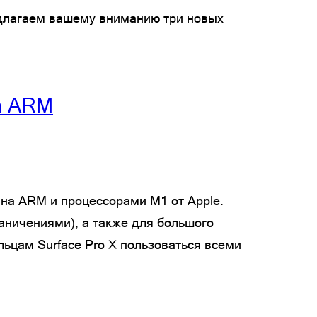
редлагаем вашему вниманию три новых
а ARM
на ARM и процессорами M1 от Apple.
аничениями), а также для большого
ьцам Surface Pro X пользоваться всеми